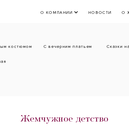
О КОМПАНИИ
НОВОСТИ
О 
ным костюмом
С вечерним платьем
Сказки н
ная
Жемчужное детство